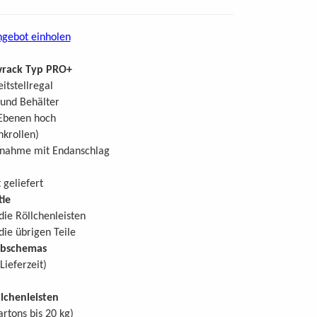
ngebot einholen
wrack Typ PRO+
itstellregal
 und Behälter
 Ebenen hoch
nkrollen)
tnahme mit Endanschlag
 geliefert
ie
 die Röllchenleisten
 die übrigen Teile
rbschemas
Lieferzeit)
lchenleisten
artons bis 20 kg)