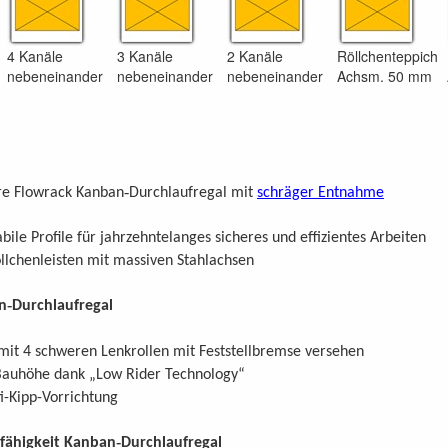
4 Kanäle
3 Kanäle
2 Kanäle
Röllchenteppich
nebeneinander
nebeneinander
nebeneinander
Achsm. 50 mm
-
re Flowrack Kanban
Durchlaufregal mit
schräger Entnahme
bile Profile für jahrzehntelanges sicheres und effizientes Arbeiten
lchenleisten mit massiven Stahlachsen
-
n
Durchlaufregal
 mit 4 schweren Lenkrollen mit Feststellbremse versehen
 Bauhöhe dank „Low Rider Technology“
ti-Kipp-Vorrichtung
-
fähigkeit Kanban
Durchlaufregal