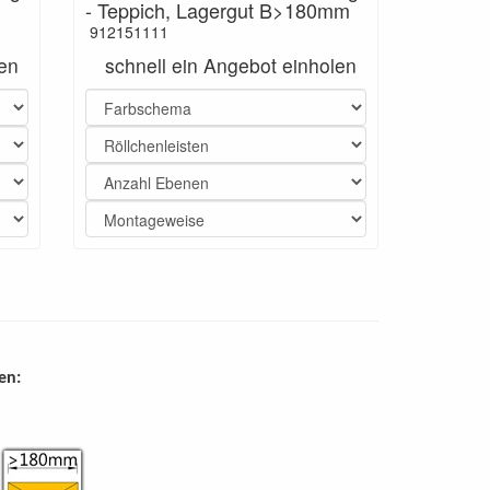
m
- Teppich, Lagergut B>180mm
912151111
len
schnell ein Angebot einholen
en: