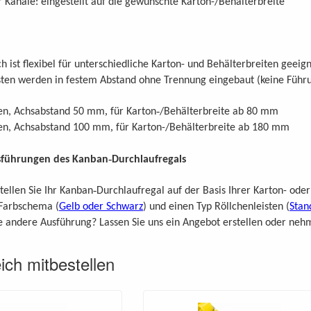
er Kanäle: eingestellt auf die gewünschte Karton-/Behälterbreite
h ist flexibel für unterschiedliche Karton- und Behälterbreiten geeig
sten werden in festem Abstand ohne Trennung eingebaut (keine Führ
,
-
ten, Achsabstand 50 mm
für Karton
/Behälterbreite ab 80 mm
,
sten, Achsabstand 100 mm
für Karton-/Behälterbreite ab 180 mm
-
sführungen des Kanban
Durchlaufregals
-
ellen Sie Ihr Kanban
Durchlaufregal auf der Basis Ihrer Karton- oder
Farbschema
(
Gelb oder Schwarz
) und einen Typ
Röllchenleisten
(
Stan
e andere Ausführung? Lassen Sie uns ein Angebot erstellen oder nehm
eich mitbestellen