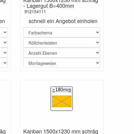
- Lagergut B=400mm
912154111
len
schnell ein Angebot einholen
äg
Kanban 1500x1230 mm schräg