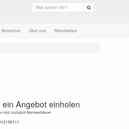
Suche
Broschüre
Über uns
Refurbished
l ein Angebot einholen
en sich zuzüglich Mehrwertsteuer
912156111