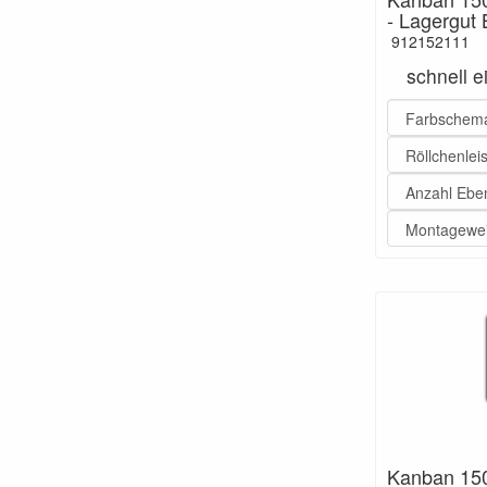
- Lagergu
912152111
schnell 
Kanban 15