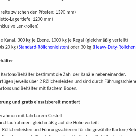
reite zwischen den Pfosten: 1390 mm)
-
etto
Lagertiefe: 1200 mm)
klusive Lenkrollen)
e Kanal, 300 kg je Ebene, 1000 kg je Regal (gleichmäßig verteilt)
is 20 kg (
Standard-Röllchenleisten
) oder 30 kg (
Heavy-Duty-Röllchenl
hälter
.
r Kartons/Behälter bestimmt die Zahl der Kanäle nebeneinander
rfügen jeweils über 2 Röllchenleisten und sind durch Führungsschien
artons und Behälter mit flachem Boden.
erung und gratis einsatzbereit montiert
ützrahmen mit fahrbarem Gestell
Durchlaufrahmen, gleichmäßig auf die Höhe verteilt
ler Röllchenleisten und Führungsschienen für die gewählte Karton-/Beh