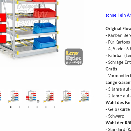
schnell ein A
Original Flo
- Kanban Bere
- Für Kartons
- 4, 5 oder 6
- Fahrbar (Le
- Schräge En
Gratis
- Vormontiert
Lange Garant
- 5 Jahre auf
- 2 Jahre auf
Wahl des Fa
- Gelb (kurze 
- Schwarz
Wahl der Röl
- Standard (K