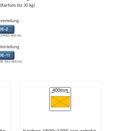
(Kartons bis 30 kg)
verteilung:
leinteilung:
äg
Kanban 1500x1230 mm schräg