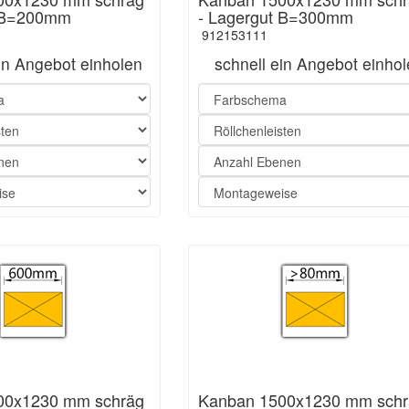
t B=200mm
- Lagergut B=300mm
912153111
ein Angebot einholen
schnell ein Angebot einho
00x1230 mm schräg
Kanban 1500x1230 mm schr