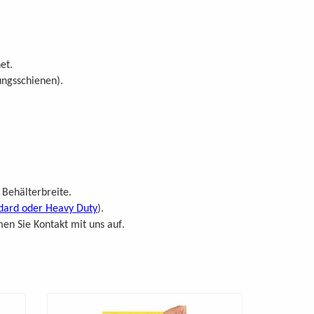
.
net
ungsschienen).
.
 Behälterbreite
dard oder Heavy Duty
).
.
en Sie Kontakt mit uns auf